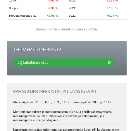
12 kk
-7,61 %
2023
-12,71 %
3 v p.a.
-9,98 %
2022
7,00 %
Perustamisesta p.a.
2,66 %
2021
8,94 %
Aiempi tuotto ei ennakoi tulevaa tuottoa.
TEE RAHASTOMERKINTÄ
eQ Liikekiinteistöt
RAHASTOJEN MERKINTÄ- JA LUNASTUSAJAT
Merkintäpäivät: 31.3., 30.6., 30.9., 31.12. Lunastuspäivät 30.6. ja 31.12.
Merkintäilmoituksen ja merkintämaksun tulee olla perillä rahastoyhtiössä
merkintäpäivänä, tai merkintäpäivää edeltävänä pankkipäivänä, jos
merkintäpäivä ei ole pankkipäivä.
Lunastustoimeksianto tulee toimittaa rahastoyhtiölle kuusi (6) kuukautta ennen