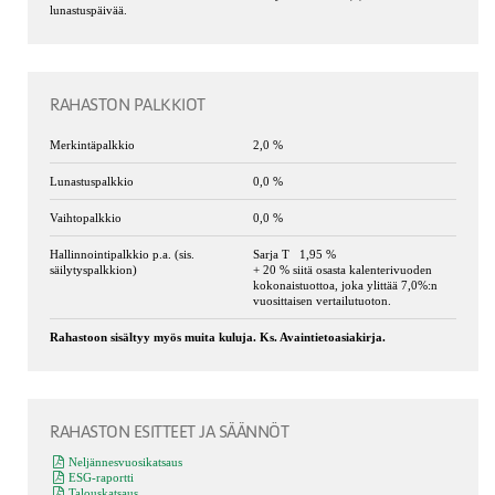
lunastuspäivää.
RAHASTON PALKKIOT
Merkintäpalkkio
2,0 %
Lunastuspalkkio
0,0 %
Vaihtopalkkio
0,0 %
Hallinnointipalkkio p.a. (sis.
Sarja T 1,95 %
säilytyspalkkion)
+ 20 % siitä osasta kalenterivuoden
kokonaistuottoa, joka ylittää 7,0%:n
vuosittaisen vertailutuoton.
Rahastoon sisältyy myös muita kuluja. Ks. Avaintietoasiakirja.
RAHASTON ESITTEET JA SÄÄNNÖT
Neljännesvuosikatsaus
ESG-raportti
Talouskatsaus