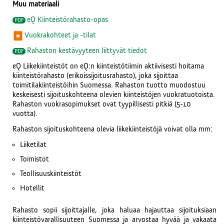
Muu materiaali
eQ Kiinteistörahasto-opas
Vuokrakohteet ja -tilat
Rahaston kestävyyteen liittyvät tiedot
eQ Liikekiinteistöt on eQ:n kiinteistötiimin aktiivi­sesti hoitama
kiinteistö­rahasto (erikois­sijoitus­rahasto), joka sijoittaa
toimitilakiinteistöihin Suomessa. Rahaston tuotto muodostuu
keskeisesti sijoitus­kohteena olevien kiinteistöjen vuokra­tuotoista.
Rahaston vuokra­sopimukset ovat tyypillisesti pitkiä (5-10
vuotta).
Rahaston sijoituskohteena olevia liike­kiinteistöjä voivat olla mm:
Liiketilat
Toimistot
Teollisuuskiinteistöt
Hotellit
Rahasto sopii sijoittajalle, joka haluaa hajauttaa sijoituksiaan
kiinteistövarallisuuteen Suomessa ja arvostaa hyvää ja vakaata