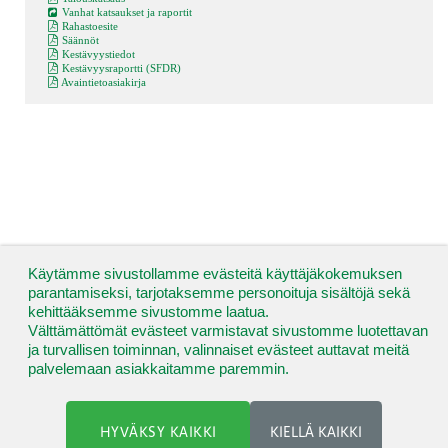
Vanhat katsaukset ja raportit
Rahastoesite
Säännöt
Kestävyystiedot
Kestävyysraportti (SFDR)
Avaintietoasiakirja
Käytämme sivustollamme evästeitä käyttäjäkokemuksen
parantamiseksi, tarjotaksemme personoituja sisältöjä sekä
kehittääksemme sivustomme laatua.
Välttämättömät evästeet varmistavat sivustomme luotettavan
ja turvallisen toiminnan, valinnaiset evästeet auttavat meitä
palvelemaan asiakkaitamme paremmin.
HYVÄKSY KAIKKI
KIELLÄ KAIKKI