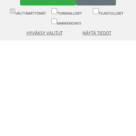
VÄLTTÄMÄTTÖMÄT
TOIMINALLISET
TILASTOLLISET
MARKKINOINTI
HYVÄKSY VALITUT
NÄYTÄ TIEDOT
Vaihde (09) 6817 8777 (8.30-16)
Asiakaspalvelu (09) 6817 8700 (09-16)
Aleksanterinkatu 19 A, 5. krs, 00100 Helsinki
asiakaspalvelu(at)eq.fi
Ota yhteyttä
Tietoa Asiakkaille
© eQ Oyj |
Käyttöehdot, tietoturva ja tietosuoja
eQ Oyj
eQ Varainhoito Oy
eQ Rahastoyhtiö Oy