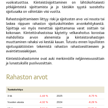
vuokratuottoa. Kiinteistösijoittaminen on lähtökohtaisesti
pitkäjänteistä sijoittamista ja jo tästäkin syystä suositeltu
sijoitusaika on vähintään viisi vuotta.
Rahastosijoittamiseen liittyy riski ja sijoitusten arvo voi nousta tai
laskea riippuen rahaston sijoituskohteiden arvonkehityksestä.
Sijoittaja voi myös menettää sijoittamansa varat osittain tai
kokonaan. Kiinteitörahastoissa käytetty velkarahoitus korostaa
mahdollista arvon alenemista ja kiinteistorahastojen
muuttaminen rahaksi voi kestää kauan. Tutustu ennen lopullisten
sijoituspäätöösten tekemistä rahaston rahastoesitteeseen ja
avaintietoasiakirjaan.
Kiinteistörahastomme ovat auki merkinnöille neljännesvuosittain
ja lunastuksille puolivuosittain.
Rahaston arvot
Tuottokehitys
3 kk
-1,44 %
2025
-6,75 %
Vuoden alusta
-4,32 %
2024
-8,29 %